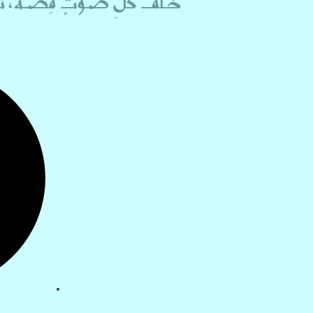
خـلف كلِ صَـوتٍ قِصـة، تَنت