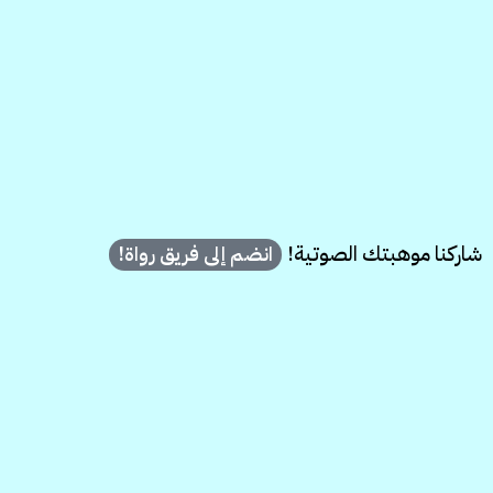
شاركنا موهبتك الصوتية!
انضم إلى فريق رواة!