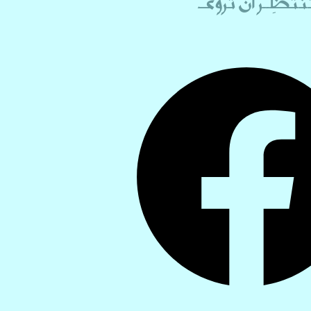
َظِــرُ أن تُروى