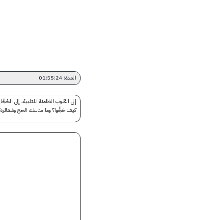
المدة: 01:55:24
إلى القلوب الظامئة للتلبية، إلى الحُجَّ
كيف حَجُّوا؟ وما مناسك الحج وشعائره؟