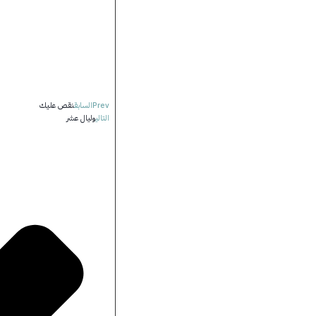
Prev
السابق
نقص عليك
التالي
وليال عشر