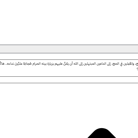
اج، والآمِلين في الحج، إلى الداعين المبتهلين إلى الله أن يمُنَّ عليهم بزيارة بيته الحرام حُجاجًا ملبِّينَ نداءه.. 