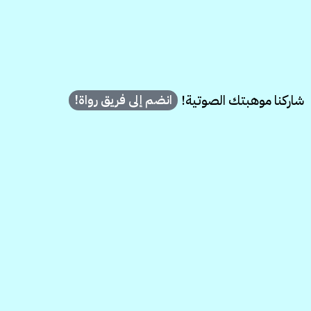
شاركنا موهبتك الصوتية!
انضم إلى فريق رواة!