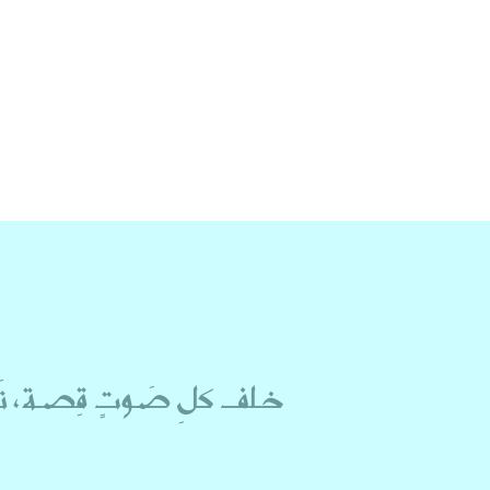
خـلف كلِ صَـوتٍ قِصـة، تَنت